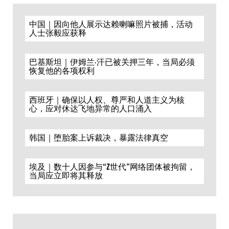
中国｜因向他人展示达赖喇嘛照片被捕，活动
人士张毅应获释
巴基斯坦｜伊姆兰·汗已被关押三年，当局必须
恢复他的各项权利
西班牙｜确保以人权、尊严和人道主义为核
心，应对休达飞地异常的人口涌入
韩国｜堕胎案上诉裁决，暴露法律真空
埃及｜数十人因参与“Z世代”网络团体被拘留，
当局应立即将其释放