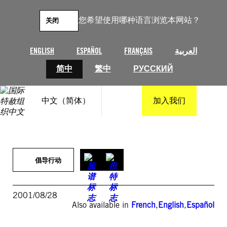
跳
至
您希望使用哪种语言浏览本网站？
关闭
内
容
ENGLISH
ESPAÑOL
FRANÇAIS
العربية
简中
繁中
РУССКИЙ
中文（简体）
加入我们
倡导行动
2001/08/28
Also available in
French
,
English
,
Español