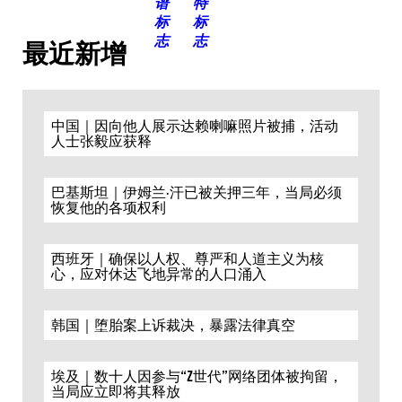
最近新增
中国｜因向他人展示达赖喇嘛照片被捕，活动
人士张毅应获释
巴基斯坦｜伊姆兰·汗已被关押三年，当局必须
恢复他的各项权利
西班牙｜确保以人权、尊严和人道主义为核
心，应对休达飞地异常的人口涌入
韩国｜堕胎案上诉裁决，暴露法律真空
埃及｜数十人因参与“Z世代”网络团体被拘留，
当局应立即将其释放