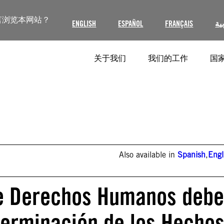
言浏览本网站？
ENGLISH
ESPAÑOL
FRANÇAIS
ية
关于我们
我们的工作
国家
Also available in
Spanish
,
Engl
de Derechos Humanos debe
terminación de los Hecho