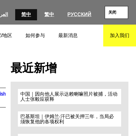
关闭
العرب
简中
繁中
РУССКИЙ
/地区
如何参与
最新消息
加入我们
SEARCH
最近新增
ish
中国｜因向他人展示达赖喇嘛照片被捕，活动
人士张毅应获释
巴基斯坦｜伊姆兰·汗已被关押三年，当局必
须恢复他的各项权利
s