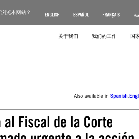
言浏览本网站？
ENGLISH
ESPAÑOL
FRANÇAIS
ية
关于我们
我们的工作
国家
Also available in
Spanish
,
Engl
 al Fiscal de la Corte
amado urgente a la acción