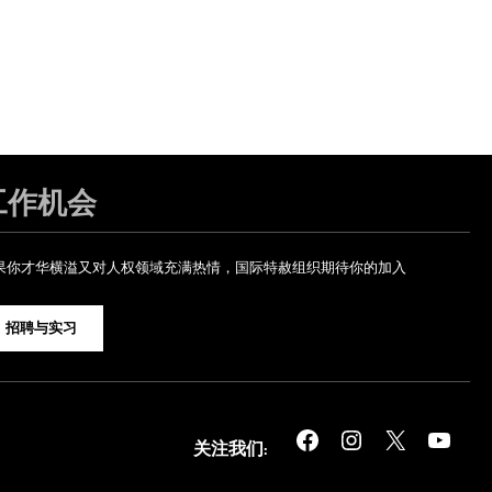
工作机会
果你才华横溢又对人权领域充满热情，国际特赦组织期待你的加入
招聘与实习
Facebook
Instagram
X
YouTube
关注我们: