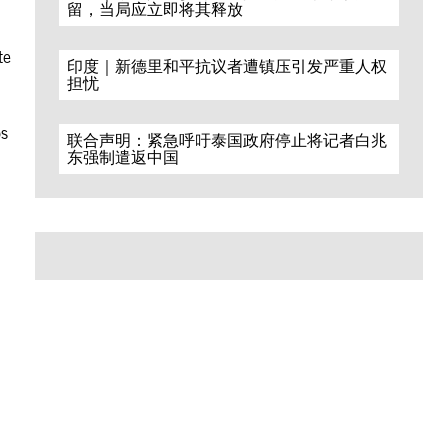
留，当局应立即将其释放
te
印度｜新德里和平抗议者遭镇压引发严重人权
担忧
os
联合声明：紧急呼吁泰国政府停止将记者白兆
东强制遣返中国