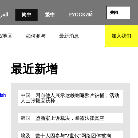
关闭
العرب
简中
繁中
РУССКИЙ
/地区
如何参与
最新消息
加入我们
SEARCH
最近新增
ish
中国｜因向他人展示达赖喇嘛照片被捕，活动
人士张毅应获释
韩国｜堕胎案上诉裁决，暴露法律真空
埃及｜数十人因参与“Z世代”网络团体被拘