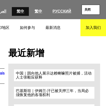
关闭
العرب
简中
繁中
РУССКИЙ
/地区
如何参与
最新消息
加入我们
SEARCH
最近新增
ais
中国｜因向他人展示达赖喇嘛照片被捕，活动
人士张毅应获释
巴基斯坦｜伊姆兰·汗已被关押三年，当局必
须恢复他的各项权利