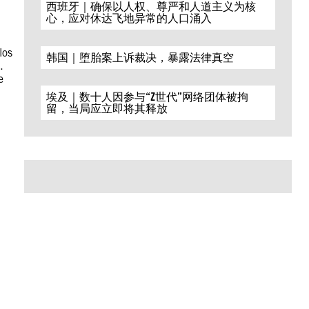
西班牙｜确保以人权、尊严和人道主义为核
心，应对休达飞地异常的人口涌入
los
韩国｜堕胎案上诉裁决，暴露法律真空
.
e
埃及｜数十人因参与“Z世代”网络团体被拘
留，当局应立即将其释放