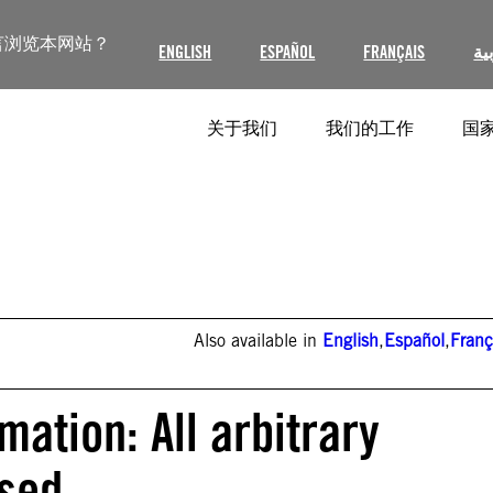
言浏览本网站？
ENGLISH
ESPAÑOL
FRANÇAIS
ية
关于我们
我们的工作
国家
Also available in
English
,
Español
,
Franç
mation: All arbitrary
ased