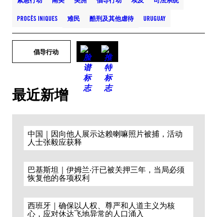
紧急行动
南美
美洲
倡导行动
埃及
司法系统
PROCÈS INIQUES
难民
酷刑及其他虐待
URUGUAY
倡导行动
最近新增
中国｜因向他人展示达赖喇嘛照片被捕，活动
人士张毅应获释
巴基斯坦｜伊姆兰·汗已被关押三年，当局必须
恢复他的各项权利
西班牙｜确保以人权、尊严和人道主义为核
心，应对休达飞地异常的人口涌入