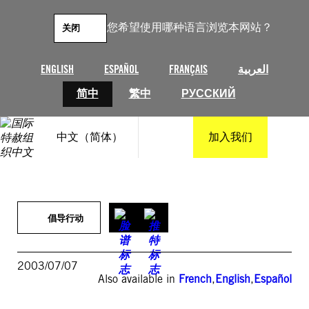
跳
至
您希望使用哪种语言浏览本网站？
关闭
内
容
ENGLISH
ESPAÑOL
FRANÇAIS
العربية
简中
繁中
РУССКИЙ
中文（简体）
加入我们
倡导行动
2003/07/07
Also available in
French
,
English
,
Español