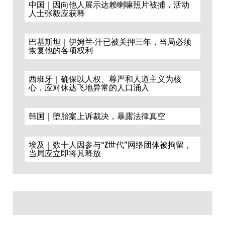
中国｜因向他人展示达赖喇嘛照片被捕，活动
人士张毅应获释
巴基斯坦｜伊姆兰·汗已被关押三年，当局必须
恢复他的各项权利
西班牙｜确保以人权、尊严和人道主义为核
心，应对休达飞地异常的人口涌入
韩国｜堕胎案上诉裁决，暴露法律真空
埃及｜数十人因参与“Z世代”网络团体被拘留，
当局应立即将其释放