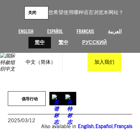
跳
至
您希望使用哪种语言浏览本网站？
关闭
内
容
ENGLISH
ESPAÑOL
FRANÇAIS
العربية
简中
繁中
РУССКИЙ
中文（简体）
加入我们
倡导行动
2025/03/12
Also available in
English
,
Español
,
Français