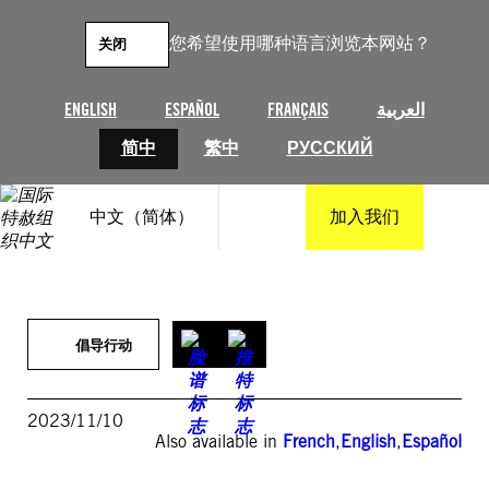
跳
至
您希望使用哪种语言浏览本网站？
关闭
内
容
ENGLISH
ESPAÑOL
FRANÇAIS
العربية
简中
繁中
РУССКИЙ
中文（简体）
加入我们
倡导行动
2023/11/10
Also available in
French
,
English
,
Español