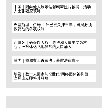
中国｜因向他人展示达赖喇嘛照片被捕，活动
人士张毅应获释
巴基斯坦｜伊姆兰·汗已被关押三年，当局必须
恢复他的各项权利
西班牙｜确保以人权、尊严和人道主义为核
心，应对休达飞地异常的人口涌入
韩国｜堕胎案上诉裁决，暴露法律真空
埃及｜数十人因参与“Z世代”网络团体被拘留，
当局应立即将其释放