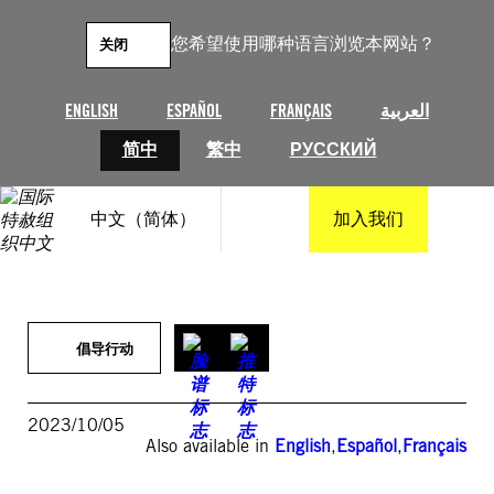
跳
至
您希望使用哪种语言浏览本网站？
关闭
内
容
ENGLISH
ESPAÑOL
FRANÇAIS
العربية
简中
繁中
РУССКИЙ
中文（简体）
加入我们
倡导行动
2023/10/05
Also available in
English
,
Español
,
Français