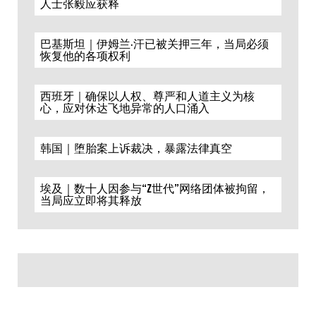
人士张毅应获释
巴基斯坦｜伊姆兰·汗已被关押三年，当局必须
恢复他的各项权利
西班牙｜确保以人权、尊严和人道主义为核
心，应对休达飞地异常的人口涌入
韩国｜堕胎案上诉裁决，暴露法律真空
埃及｜数十人因参与“Z世代”网络团体被拘留，
当局应立即将其释放