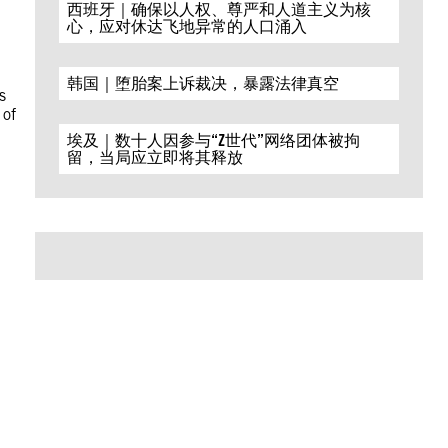
西班牙｜确保以人权、尊严和人道主义为核
心，应对休达飞地异常的人口涌入
韩国｜堕胎案上诉裁决，暴露法律真空
s
 of
埃及｜数十人因参与“Z世代”网络团体被拘
留，当局应立即将其释放