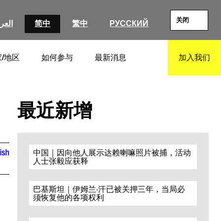
关闭
العرب
简中
繁中
РУССКИЙ
/地区
如何参与
最新消息
加入我们
SEARCH
最近新增
ish
中国｜因向他人展示达赖喇嘛照片被捕，活动
人士张毅应获释
巴基斯坦｜伊姆兰·汗已被关押三年，当局必
须恢复他的各项权利