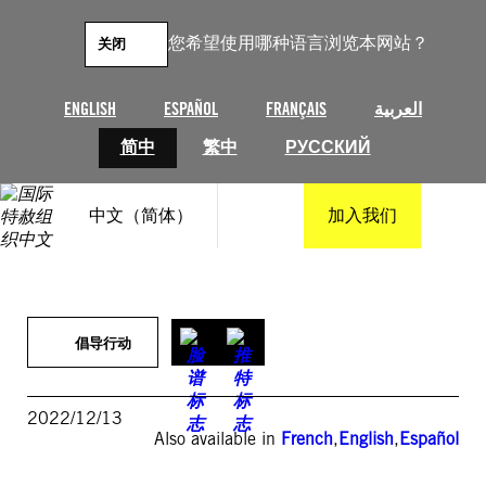
跳
至
您希望使用哪种语言浏览本网站？
关闭
内
容
ENGLISH
ESPAÑOL
FRANÇAIS
العربية
简中
繁中
РУССКИЙ
中文（简体）
加入我们
倡导行动
2022/12/13
Also available in
French
,
English
,
Español