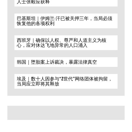
人士张毅应获释
巴基斯坦｜伊姆兰·汗已被关押三年，当局必须
恢复他的各项权利
西班牙｜确保以人权、尊严和人道主义为核
心，应对休达飞地异常的人口涌入
韩国｜堕胎案上诉裁决，暴露法律真空
埃及｜数十人因参与“Z世代”网络团体被拘留，
当局应立即将其释放