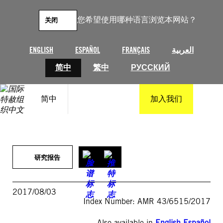
跳
至
您希望使用哪种语言浏览本网站？
关闭
内
容
ENGLISH
ESPAÑOL
FRANÇAIS
العربية
简中
繁中
РУССКИЙ
简中
加入我们
研究报告
2017/08/03
Index Number: AMR 43/6515/2017
Also available in
English
,
Español