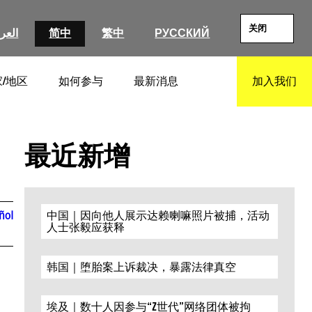
关闭
العرب
简中
繁中
РУССКИЙ
/地区
如何参与
最新消息
加入我们
SEARCH
最近新增
ñol
中国｜因向他人展示达赖喇嘛照片被捕，活动
人士张毅应获释
韩国｜堕胎案上诉裁决，暴露法律真空
埃及｜数十人因参与“Z世代”网络团体被拘