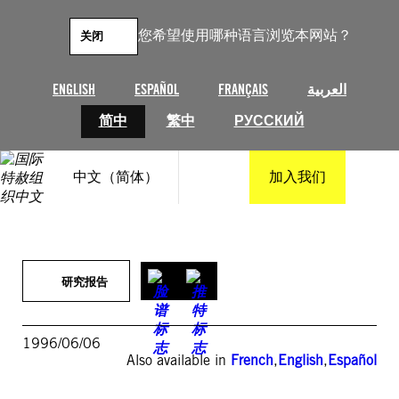
跳
至
您希望使用哪种语言浏览本网站？
关闭
内
容
ENGLISH
ESPAÑOL
FRANÇAIS
العربية
简中
繁中
РУССКИЙ
中文（简体）
加入我们
研究报告
1996/06/06
Also available in
French
,
English
,
Español