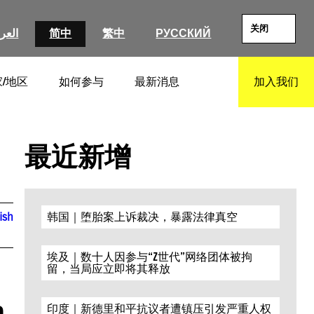
关闭
العرب
简中
繁中
РУССКИЙ
/地区
如何参与
最新消息
加入我们
SEARCH
最近新增
ish
韩国｜堕胎案上诉裁决，暴露法律真空
埃及｜数十人因参与“Z世代”网络团体被拘
留，当局应立即将其释放
a
印度｜新德里和平抗议者遭镇压引发严重人权