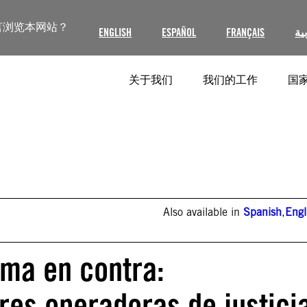
言浏览本网站？
ENGLISH
ESPAÑOL
FRANÇAIS
ية
关于我们
我们的工作
国家
Also available in
Spanish
,
Engl
ema en contra:
res operadoras de justici