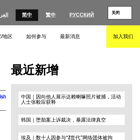
关闭
العرب
简中
繁中
РУССКИЙ
/地区
如何参与
最新消息
加入我们
SEARCH
最近新增
ish
中国｜因向他人展示达赖喇嘛照片被捕，活动
人士张毅应获释
韩国｜堕胎案上诉裁决，暴露法律真空
埃及｜数十人因参与“Z世代”网络团体被拘