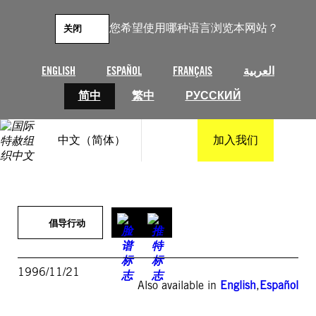
跳
至
您希望使用哪种语言浏览本网站？
关闭
内
容
ENGLISH
ESPAÑOL
FRANÇAIS
العربية
简中
繁中
РУССКИЙ
中文（简体）
加入我们
倡导行动
1996/11/21
Also available in
English
,
Español