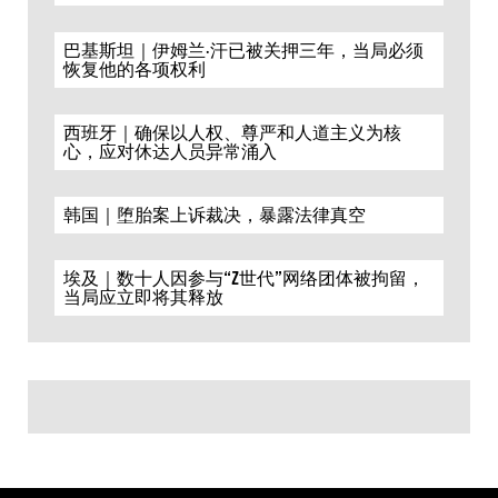
巴基斯坦｜伊姆兰·汗已被关押三年，当局必须
恢复他的各项权利
西班牙｜确保以人权、尊严和人道主义为核
心，应对休达人员异常涌入
韩国｜堕胎案上诉裁决，暴露法律真空
埃及｜数十人因参与“Z世代”网络团体被拘留，
当局应立即将其释放