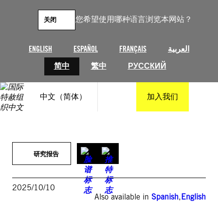
跳
至
您希望使用哪种语言浏览本网站？
关闭
内
容
ENGLISH
ESPAÑOL
FRANÇAIS
العربية
简中
繁中
РУССКИЙ
中文（简体）
加入我们
研究报告
2025/10/10
Also available in
Spanish
,
English