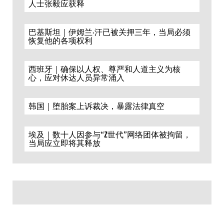
人士张毅应获释
巴基斯坦｜伊姆兰·汗已被关押三年，当局必须
恢复他的各项权利
西班牙｜确保以人权、尊严和人道主义为核
心，应对休达人员异常涌入
韩国｜堕胎案上诉裁决，暴露法律真空
埃及｜数十人因参与“Z世代”网络团体被拘留，
当局应立即将其释放