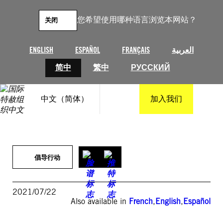
跳
至
您希望使用哪种语言浏览本网站？
关闭
内
容
ENGLISH
ESPAÑOL
FRANÇAIS
العربية
简中
繁中
РУССКИЙ
中文（简体）
加入我们
倡导行动
2021/07/22
Also available in
French
,
English
,
Español