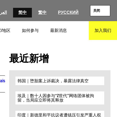
关闭
العرب
简中
繁中
РУССКИЙ
/地区
如何参与
最新消息
加入我们
SEARCH
最近新增
ais
韩国｜堕胎案上诉裁决，暴露法律真空
埃及｜数十人因参与“Z世代”网络团体被拘
留，当局应立即将其释放
印度｜新德里和平抗议者遭镇压引发严重人权