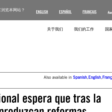
言浏览本网站？
ENGLISH
ESPAÑOL
FRANÇAIS
ية
关于我们
我们的工作
国家
Also available in
Spanish
,
English
,
Franç
onal espera que tras la
 produzcan reformas