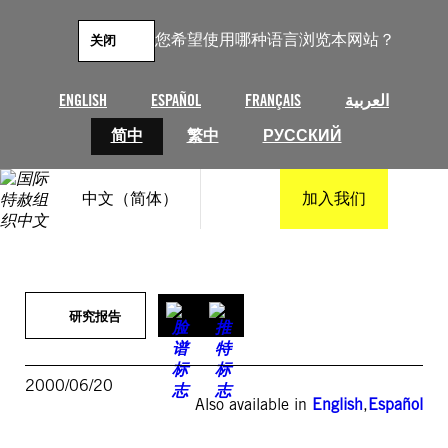
跳
至
您希望使用哪种语言浏览本网站？
关闭
内
容
ENGLISH
ESPAÑOL
FRANÇAIS
العربية
简中
繁中
РУССКИЙ
中文（简体）
加入我们
研究报告
2000/06/20
Also available in
English
,
Español