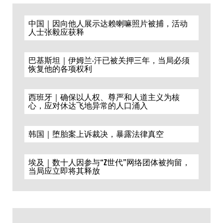
中国｜因向他人展示达赖喇嘛照片被捕，活动
人士张毅应获释
巴基斯坦｜伊姆兰·汗已被关押三年，当局必须
恢复他的各项权利
西班牙｜确保以人权、尊严和人道主义为核
心，应对休达飞地异常的人口涌入
韩国｜堕胎案上诉裁决，暴露法律真空
埃及｜数十人因参与“Z世代”网络团体被拘留，
当局应立即将其释放