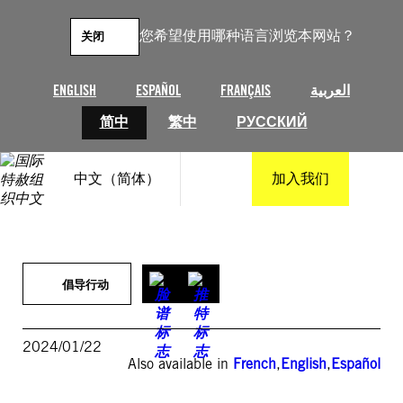
跳
至
您希望使用哪种语言浏览本网站？
关闭
内
容
ENGLISH
ESPAÑOL
FRANÇAIS
العربية
简中
繁中
РУССКИЙ
中文（简体）
加入我们
倡导行动
2024/01/22
Also available in
French
,
English
,
Español