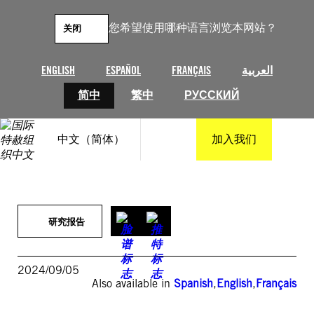
跳
至
您希望使用哪种语言浏览本网站？
关闭
内
容
ENGLISH
ESPAÑOL
FRANÇAIS
العربية
简中
繁中
РУССКИЙ
中文（简体）
加入我们
研究报告
2024/09/05
Also available in
Spanish
,
English
,
Français