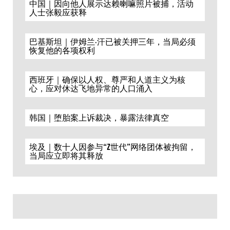
中国｜因向他人展示达赖喇嘛照片被捕，活动
人士张毅应获释
巴基斯坦｜伊姆兰·汗已被关押三年，当局必须
恢复他的各项权利
西班牙｜确保以人权、尊严和人道主义为核
心，应对休达飞地异常的人口涌入
韩国｜堕胎案上诉裁决，暴露法律真空
埃及｜数十人因参与“Z世代”网络团体被拘留，
当局应立即将其释放