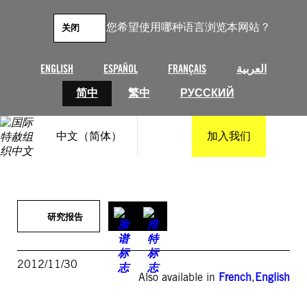
跳
至
您希望使用哪种语言浏览本网站？
关闭
内
容
ENGLISH
ESPAÑOL
FRANÇAIS
العربية
简中
繁中
РУССКИЙ
中文（简体）
加入我们
研究报告
2012/11/30
Also available in
French
,
English