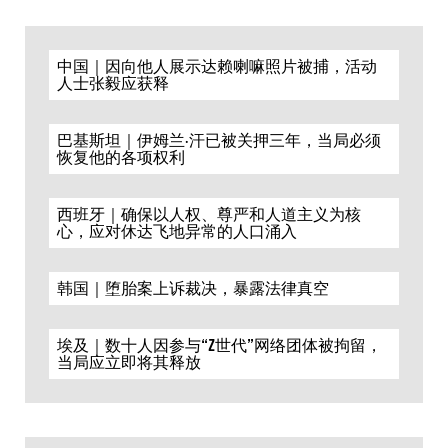
中国｜因向他人展示达赖喇嘛照片被捕，活动
人士张毅应获释
巴基斯坦｜伊姆兰·汗已被关押三年，当局必须
恢复他的各项权利
西班牙｜确保以人权、尊严和人道主义为核
心，应对休达飞地异常的人口涌入
韩国｜堕胎案上诉裁决，暴露法律真空
埃及｜数十人因参与“Z世代”网络团体被拘留，
当局应立即将其释放