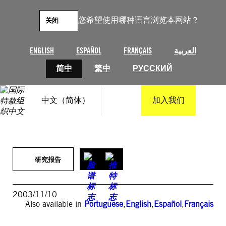
跳
至
您希望使用哪种语言浏览本网站？
关闭
内
容
ENGLISH
ESPAÑOL
FRANÇAIS
العربية
简中
繁中
РУССКИЙ
中文（简体）
加入我们
研究报告
2003/11/10
Also available in
Portuguese
,
English
,
Español
,
Français