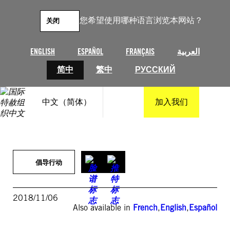
跳
至
您希望使用哪种语言浏览本网站？
关闭
内
容
ENGLISH
ESPAÑOL
FRANÇAIS
العربية
简中
繁中
РУССКИЙ
中文（简体）
加入我们
倡导行动
2018/11/06
Also available in
French
,
English
,
Español