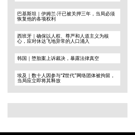
巴基斯坦｜伊姆兰·汗已被关押三年，当局必须
恢复他的各项权利
西班牙｜确保以人权、尊严和人道主义为核
心，应对休达飞地异常的人口涌入
韩国｜堕胎案上诉裁决，暴露法律真空
埃及｜数十人因参与“Z世代”网络团体被拘留，
当局应立即将其释放