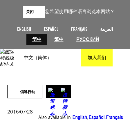
跳
至
您希望使用哪种语言浏览本网站？
关闭
内
容
ENGLISH
ESPAÑOL
FRANÇAIS
العربية
简中
繁中
РУССКИЙ
中文（简体）
加入我们
倡导行动
2016/07/28
Also available in
English
,
Español
,
Français