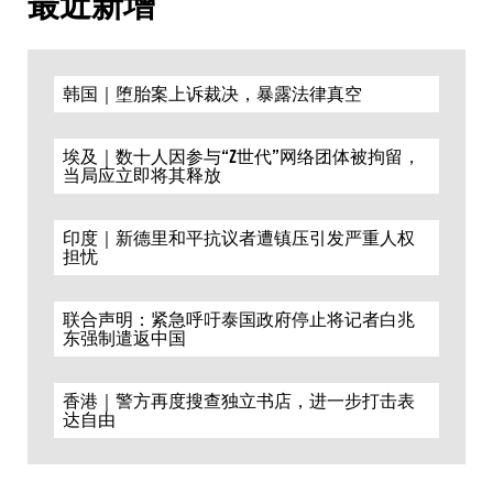
最近新增
韩国｜堕胎案上诉裁决，暴露法律真空
埃及｜数十人因参与“Z世代”网络团体被拘留，
当局应立即将其释放
印度｜新德里和平抗议者遭镇压引发严重人权
担忧
联合声明：紧急呼吁泰国政府停止将记者白兆
东强制遣返中国
香港｜警方再度搜查独立书店，进一步打击表
达自由