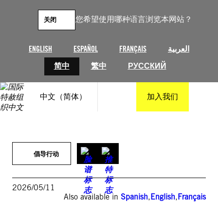
跳
至
您希望使用哪种语言浏览本网站？
关闭
内
容
ENGLISH
ESPAÑOL
FRANÇAIS
العربية
简中
繁中
РУССКИЙ
中文（简体）
加入我们
倡导行动
2026/05/11
Also available in
Spanish
,
English
,
Français