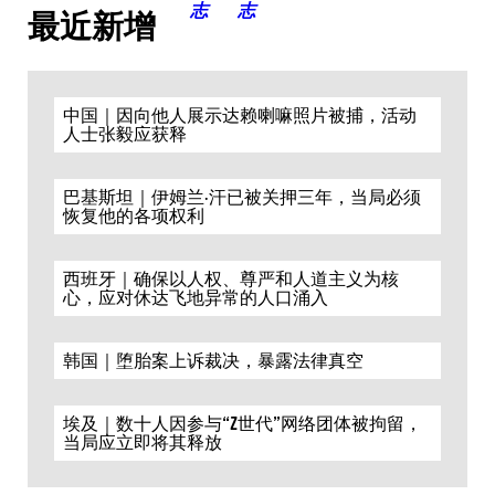
最近新增
中国｜因向他人展示达赖喇嘛照片被捕，活动
人士张毅应获释
巴基斯坦｜伊姆兰·汗已被关押三年，当局必须
恢复他的各项权利
西班牙｜确保以人权、尊严和人道主义为核
心，应对休达飞地异常的人口涌入
韩国｜堕胎案上诉裁决，暴露法律真空
埃及｜数十人因参与“Z世代”网络团体被拘留，
当局应立即将其释放