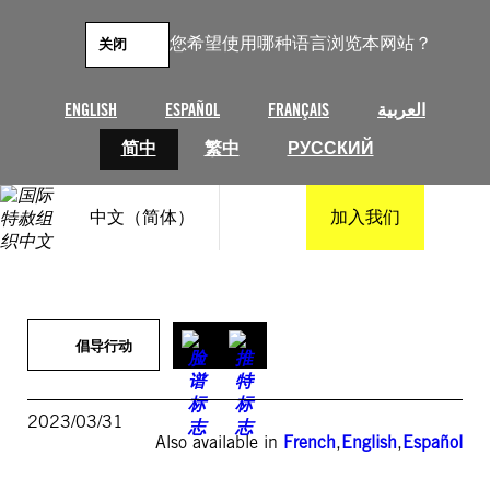
跳
至
您希望使用哪种语言浏览本网站？
关闭
内
容
ENGLISH
ESPAÑOL
FRANÇAIS
العربية
简中
繁中
РУССКИЙ
中文（简体）
加入我们
倡导行动
2023/03/31
Also available in
French
,
English
,
Español