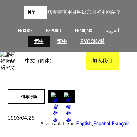
跳
至
您希望使用哪种语言浏览本网站？
关闭
内
容
ENGLISH
ESPAÑOL
FRANÇAIS
العربية
简中
繁中
РУССКИЙ
中文（简体）
加入我们
倡导行动
1993/04/26
Also available in
English
,
Español
,
Français