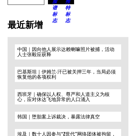
最近新增
中国｜因向他人展示达赖喇嘛照片被捕，活动
人士张毅应获释
巴基斯坦｜伊姆兰·汗已被关押三年，当局必须
恢复他的各项权利
西班牙｜确保以人权、尊严和人道主义为核
心，应对休达飞地异常的人口涌入
韩国｜堕胎案上诉裁决，暴露法律真空
埃及｜数十人因参与“Z世代”网络团体被拘留，