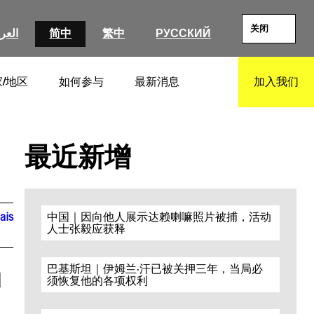
关闭
العرب
简中
繁中
РУССКИЙ
/地区
如何参与
最新消息
加入我们
SEARCH
最近新增
ais
中国｜因向他人展示达赖喇嘛照片被捕，活动
人士张毅应获释
a
巴基斯坦｜伊姆兰·汗已被关押三年，当局必
须恢复他的各项权利