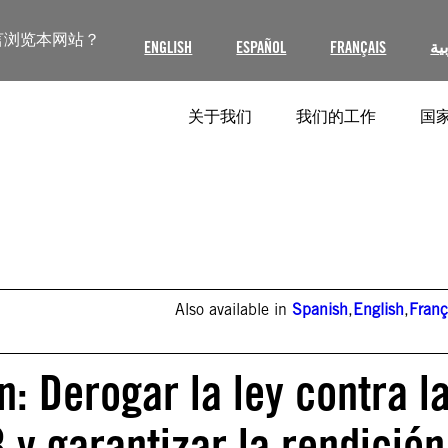
言浏览本网站？
ENGLISH
ESPAÑOL
FRANÇAIS
ية
关于我们
我们的工作
国家
Also available in
Spanish
,
English
,
Franç
: Derogar la ley contra l
y garantizar la rendición