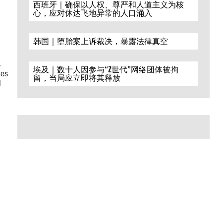
西班牙｜确保以人权、尊严和人道主义为核
心，应对休达飞地异常的人口涌入
韩国｜堕胎案上诉裁决，暴露法律真空
s
埃及｜数十人因参与“Z世代”网络团体被拘
nes
留，当局应立即将其释放
d