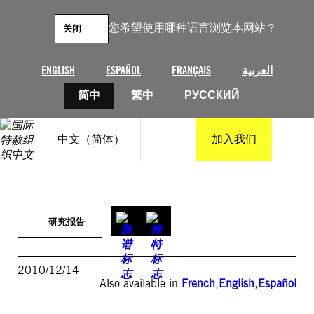
跳
至
您希望使用哪种语言浏览本网站？
关闭
内
容
ENGLISH
ESPAÑOL
FRANÇAIS
العربية
简中
繁中
РУССКИЙ
中文（简体）
加入我们
研究报告
2010/12/14
Also available in
French
,
English
,
Español