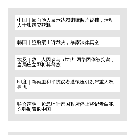
中国｜因向他人展示达赖喇嘛照片被捕，活动
人士张毅应获释
韩国｜堕胎案上诉裁决，暴露法律真空
埃及｜数十人因参与“Z世代”网络团体被拘留，
当局应立即将其释放
印度｜新德里和平抗议者遭镇压引发严重人权
担忧
联合声明：紧急呼吁泰国政府停止将记者白兆
东强制遣返中国