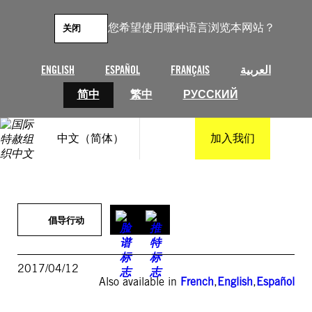
跳
至
您希望使用哪种语言浏览本网站？
关闭
内
容
ENGLISH
ESPAÑOL
FRANÇAIS
العربية
简中
繁中
РУССКИЙ
中文（简体）
加入我们
倡导行动
2017/04/12
Also available in
French
,
English
,
Español