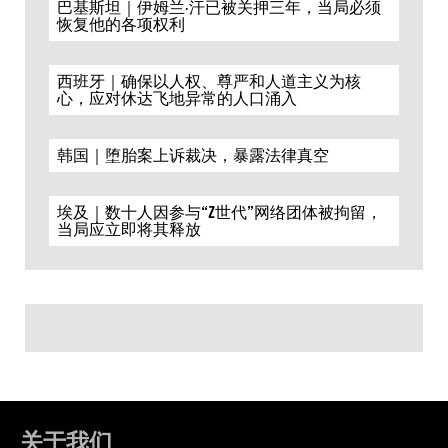
巴基斯坦｜伊姆兰·汗已被关押三年，当局必须
恢复他的各项权利
西班牙｜确保以人权、尊严和人道主义为核
心，应对休达飞地异常的人口涌入
韩国｜堕胎案上诉裁决，暴露法律真空
埃及｜数十人因参与“Z世代”网络团体被拘留，
当局应立即将其释放
关于我们