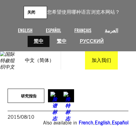
跳
至
您希望使用哪种语言浏览本网站？
关闭
内
容
ENGLISH
ESPAÑOL
FRANÇAIS
العربية
简中
繁中
РУССКИЙ
中文（简体）
加入我们
研究报告
2015/08/10
Also available in
French
,
English
,
Español