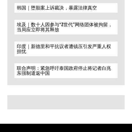
韩国｜堕胎案上诉裁决，暴露法律真空
埃及｜数十人因参与“Z世代”网络团体被拘留，
当局应立即将其释放
印度｜新德里和平抗议者遭镇压引发严重人权
担忧
联合声明：紧急呼吁泰国政府停止将记者白兆
东强制遣返中国