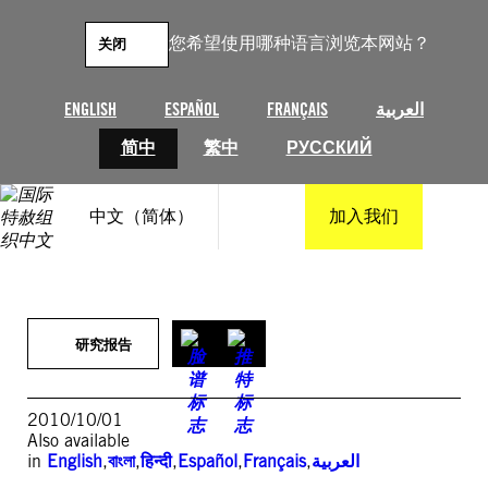
跳
至
您希望使用哪种语言浏览本网站？
关闭
内
容
ENGLISH
ESPAÑOL
FRANÇAIS
العربية
简中
繁中
РУССКИЙ
中文（简体）
加入我们
研究报告
2010/10/01
Also available
in
English
,
বাংলা
,
हिन्दी
,
Español
,
Français
,
العربية