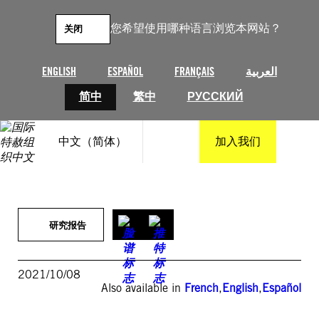
跳
至
您希望使用哪种语言浏览本网站？
关闭
内
容
ENGLISH
ESPAÑOL
FRANÇAIS
العربية
简中
繁中
РУССКИЙ
中文（简体）
加入我们
研究报告
2021/10/08
Also available in
French
,
English
,
Español