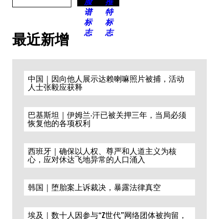
最近新增
中国｜因向他人展示达赖喇嘛照片被捕，活动
人士张毅应获释
巴基斯坦｜伊姆兰·汗已被关押三年，当局必须
恢复他的各项权利
西班牙｜确保以人权、尊严和人道主义为核
心，应对休达飞地异常的人口涌入
韩国｜堕胎案上诉裁决，暴露法律真空
埃及｜数十人因参与“Z世代”网络团体被拘留，