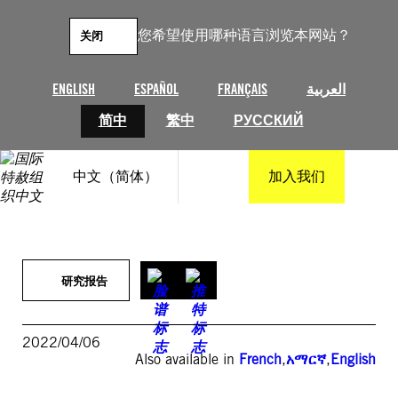
跳
至
您希望使用哪种语言浏览本网站？
关闭
内
容
ENGLISH
ESPAÑOL
FRANÇAIS
العربية
简中
繁中
РУССКИЙ
中文（简体）
加入我们
研究报告
2022/04/06
Also available in
French
,
አማርኛ
,
English