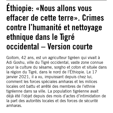
Éthiopie: «Nous allons vous
effacer de cette terre». Crimes
contre l’humanité et nettoyage
ethnique dans le Tigré
occidental – Version courte
Goitom, 42 ans, est un agriculteur tigréen qui vivait à
Adi Goshu, ville du Tigré occidental, vaste zone connue
pour la culture du sésame, sorgho et coton et située dans
la région du Tigré, dans le nord de l’Éthiopie. Le 17
janvier 2021, il a vu, impuissant depuis chez lui,
comment les forces spéciales amharas et les milices
locales ont battu et arrêté des membres de l’ethnie
tigréenne dans sa ville. La population tigréenne avait
déjà été l’objet depuis des mois d’actes d’intimidation de
la part des autorités locales et des forces de sécurité
amharas.