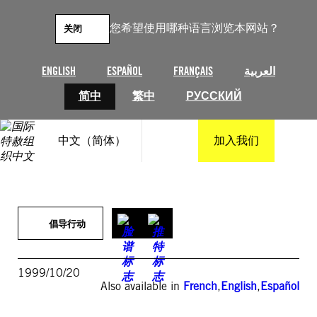
跳
至
您希望使用哪种语言浏览本网站？
关闭
内
容
ENGLISH
ESPAÑOL
FRANÇAIS
العربية
简中
繁中
РУССКИЙ
中文（简体）
加入我们
倡导行动
1999/10/20
Also available in
French
,
English
,
Español