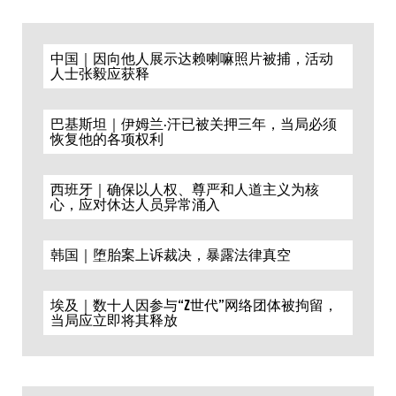
中国｜因向他人展示达赖喇嘛照片被捕，活动
人士张毅应获释
巴基斯坦｜伊姆兰·汗已被关押三年，当局必须
恢复他的各项权利
西班牙｜确保以人权、尊严和人道主义为核
心，应对休达人员异常涌入
韩国｜堕胎案上诉裁决，暴露法律真空
埃及｜数十人因参与“Z世代”网络团体被拘留，
当局应立即将其释放