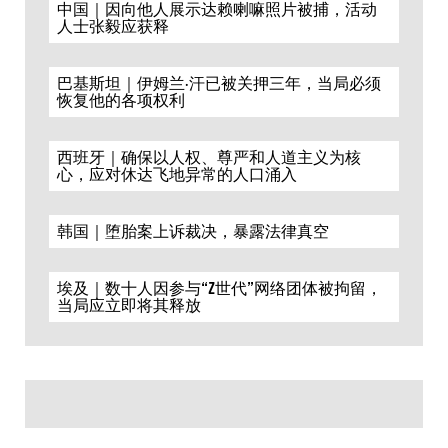
中国｜因向他人展示达赖喇嘛照片被捕，活动
人士张毅应获释
巴基斯坦｜伊姆兰·汗已被关押三年，当局必须
恢复他的各项权利
西班牙｜确保以人权、尊严和人道主义为核
心，应对休达飞地异常的人口涌入
韩国｜堕胎案上诉裁决，暴露法律真空
埃及｜数十人因参与“Z世代”网络团体被拘留，
当局应立即将其释放