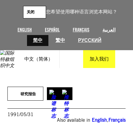
跳
至
您希望使用哪种语言浏览本网站？
关闭
内
容
ENGLISH
ESPAÑOL
FRANÇAIS
العربية
简中
繁中
РУССКИЙ
中文（简体）
加入我们
研究报告
1991/05/31
Also available in
English
,
Français