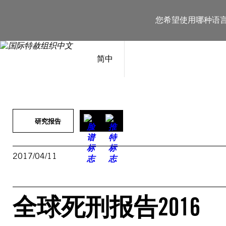
跳
至
您希望使用哪种语
内
容
简中
研究报告
2017/04/11
全球死刑报告2016