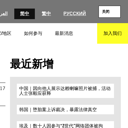
关闭
العرب
简中
繁中
РУССКИЙ
/地区
如何参与
最新消息
加入我们
SEARCH
最近新增
017
中国｜因向他人展示达赖喇嘛照片被捕，活动
人士张毅应获释
韩国｜堕胎案上诉裁决，暴露法律真空
埃及｜数十人因参与“Z世代”网络团体被拘