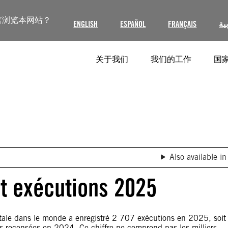
言浏览本网站？
ENGLISH
ESPAÑOL
FRANÇAIS
ية
关于我们
我们的工作
国家
Also available in
t exécutions 2025
itale dans le monde a enregistré 2 707 exécutions en 2025, soit
 recensées en 2024. Ce chiffre ne comprend pas les milliers