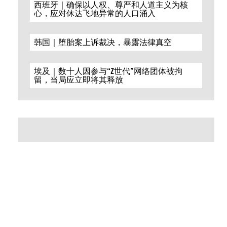
西班牙｜确保以人权、尊严和人道主义为核
心，应对休达飞地异常的人口涌入
韩国｜堕胎案上诉裁决，暴露法律真空
埃及｜数十人因参与“Z世代”网络团体被拘
留，当局应立即将其释放