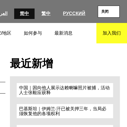
关闭
العرب
简中
繁中
РУССКИЙ
/地区
如何参与
最新消息
加入我们
SEARCH
最近新增
中国｜因向他人展示达赖喇嘛照片被捕，活动
人士张毅应获释
巴基斯坦｜伊姆兰·汗已被关押三年，当局必
须恢复他的各项权利