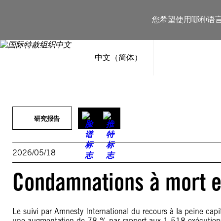
跳
至
您希望使用哪种语
内
容
中文（简体）
研究报告
2026/05/18
Condamnations à mort e
Le suivi par Amnesty International du recours à la peine cap
une augmentation de 78 % par rapport aux 1 518 exécutions