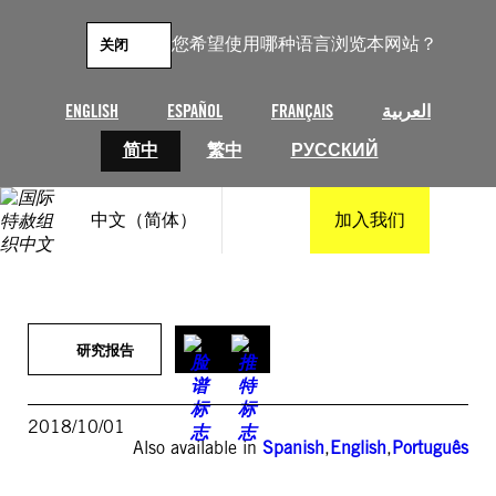
跳
至
您希望使用哪种语言浏览本网站？
关闭
内
容
ENGLISH
ESPAÑOL
FRANÇAIS
العربية
简中
繁中
РУССКИЙ
中文（简体）
加入我们
研究报告
2018/10/01
Also available in
Spanish
,
English
,
Português