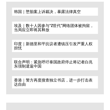
韩国｜堕胎案上诉裁决，暴露法律真空
埃及｜数十人因参与“Z世代”网络团体被拘留，
当局应立即将其释放
印度｜新德里和平抗议者遭镇压引发严重人权
担忧
联合声明：紧急呼吁泰国政府停止将记者白兆
东强制遣返中国
香港｜警方再度搜查独立书店，进一步打击表
达自由