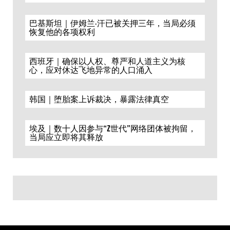
巴基斯坦｜伊姆兰·汗已被关押三年，当局必须
恢复他的各项权利
西班牙｜确保以人权、尊严和人道主义为核
心，应对休达飞地异常的人口涌入
韩国｜堕胎案上诉裁决，暴露法律真空
埃及｜数十人因参与“Z世代”网络团体被拘留，
当局应立即将其释放