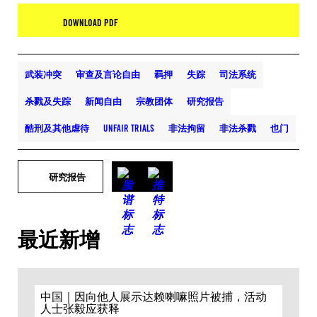
DOWNLOAD PDF
武装冲突
审查及言论自由
羁押
失踪
司法系统
杀戮及失踪
新闻自由
宗教团体
研究报告
酷刑及其他虐待
UNFAIR TRIALS
非法拘留
非法杀戮
也门
研究报告
最近新增
中国｜因向他人展示达赖喇嘛照片被捕，活动
人士张毅应获释