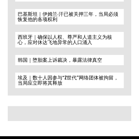
巴基斯坦｜伊姆兰·汗已被关押三年，当局必须
恢复他的各项权利
西班牙｜确保以人权、尊严和人道主义为核
心，应对休达飞地异常的人口涌入
韩国｜堕胎案上诉裁决，暴露法律真空
埃及｜数十人因参与“Z世代”网络团体被拘留，
当局应立即将其释放