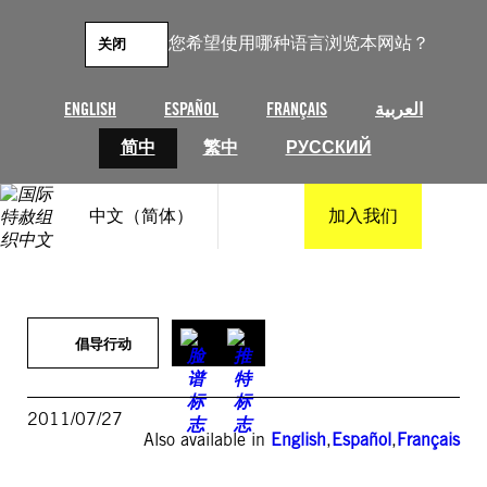
跳
至
您希望使用哪种语言浏览本网站？
关闭
内
容
ENGLISH
ESPAÑOL
FRANÇAIS
العربية
简中
繁中
РУССКИЙ
中文（简体）
加入我们
倡导行动
2011/07/27
Also available in
English
,
Español
,
Français