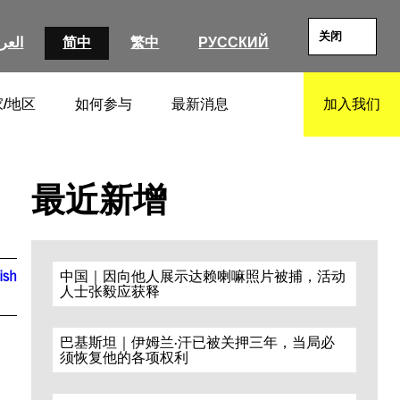
关闭
العرب
简中
繁中
РУССКИЙ
/地区
如何参与
最新消息
加入我们
SEARCH
最近新增
ish
中国｜因向他人展示达赖喇嘛照片被捕，活动
人士张毅应获释
巴基斯坦｜伊姆兰·汗已被关押三年，当局必
须恢复他的各项权利