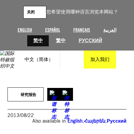
跳
至
您希望使用哪种语言浏览本网站？
关闭
内
容
ENGLISH
ESPAÑOL
FRANÇAIS
العربية
简中
繁中
РУССКИЙ
中文（简体）
加入我们
研究报告
2013/08/22
Also available in
English
,
Հայերեն
,
Русский