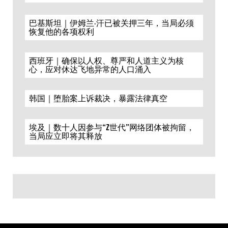
巴基斯坦｜伊姆兰·汗已被关押三年，当局必须
恢复他的各项权利
西班牙｜确保以人权、尊严和人道主义为核
心，应对休达飞地异常的人口涌入
韩国｜堕胎案上诉裁决，暴露法律真空
埃及｜数十人因参与“Z世代”网络团体被拘留，
当局应立即将其释放