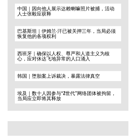
中国｜因向他人展示达赖喇嘛照片被捕，活动
人士张毅应获释
巴基斯坦｜伊姆兰·汗已被关押三年，当局必须
恢复他的各项权利
西班牙｜确保以人权、尊严和人道主义为核
心，应对休达飞地异常的人口涌入
韩国｜堕胎案上诉裁决，暴露法律真空
埃及｜数十人因参与“Z世代”网络团体被拘留，
当局应立即将其释放