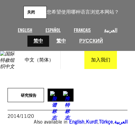
跳
至
您希望使用哪种语言浏览本网站？
关闭
内
容
ENGLISH
ESPAÑOL
FRANÇAIS
العربية
简中
繁中
РУССКИЙ
中文（简体）
加入我们
研究报告
2014/11/20
Also available in
English
,
Kurdî
,
Türkçe
,
العربية